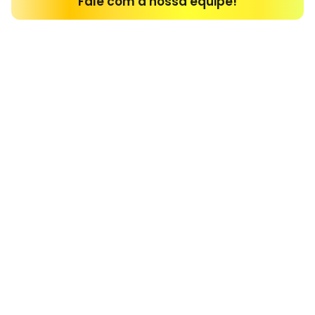
Fale com a nossa equipe!
Conteúdo para vender mais
Soluções Yelly
29 de julho de 2026
Máquinas, Link de Pagamento ou Tap Yelly
Ler mais