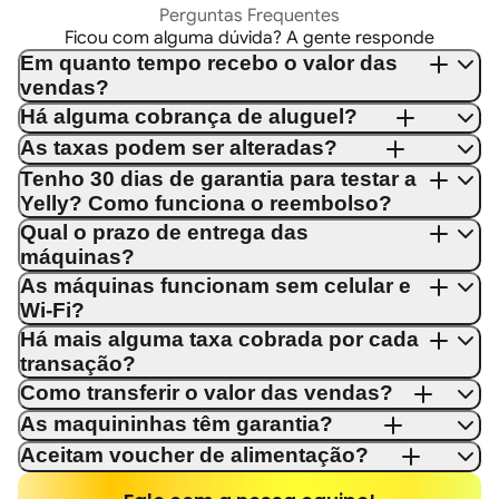
Perguntas Frequentes
Ficou com alguma dúvida? A gente responde
Em quanto tempo recebo o valor das
vendas?
Há alguma cobrança de aluguel?
As taxas podem ser alteradas?
Tenho 30 dias de garantia para testar a
Yelly? Como funciona o reembolso?
Qual o prazo de entrega das
máquinas?
As máquinas funcionam sem celular e
Wi-Fi?
Há mais alguma taxa cobrada por cada
transação?
Como transferir o valor das vendas?
As maquininhas têm garantia?
Aceitam voucher de alimentação?