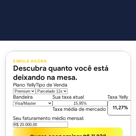
Ve
Trabalho com a Yelly há muitos anos. O diferencial
Taxa fi
é que quando baixam as taxas, baixam para quem
Antes e
já é cliente também — não só para novos. Inédito.
não sabi
Roberto Esplanada
Ana Pau
Slide a
Pró
SIMULE AGORA
Descubra quanto você está
deixando na mesa.
Plano Yelly
Tipo de Venda
Bandeira
Sua taxa atual
Taxa Yelly
11,27%
Taxa média de mercado
Seu faturamento médio mensal: