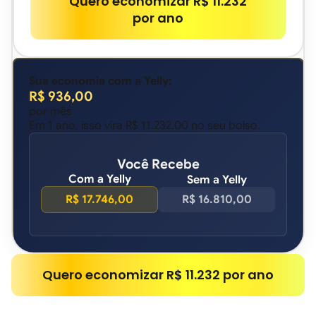
Quero economizar R$ 11.232
por ano
Sua economia com a Yelly:
R$
936,00
por mês
Em 1 ano, isso vira
R$ 11.232,00
no seu bolso.
Você Recebe
Com a Yelly
Sem a Yelly
R$ 17.746,00
R$ 16.810,00
Quero economizar R$ 11.232 por ano