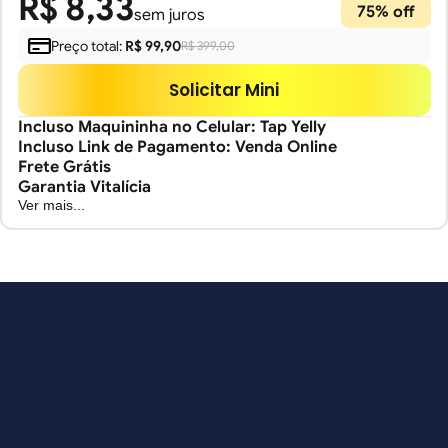
R$ 8,33
75
% off
sem juros
Preço total:
R$ 99,90
R$ 399,00
Solicitar Mini
Incluso Maquininha no Celular: Tap Yelly
Incluso Link de Pagamento: Venda Online
Frete Grátis
Garantia Vitalícia
Ver mais...
Mais vendida
Ce
Maquininhas Yelly
Ta
Fale com a gente e tire suas dúvidas
A maquininha completa na palma da sua mão. Melhores
Tr
Falar no WhatsApp
taxas, parcelamento em até 18x e recebimento rápido.
A
ex
Ver maquininhas