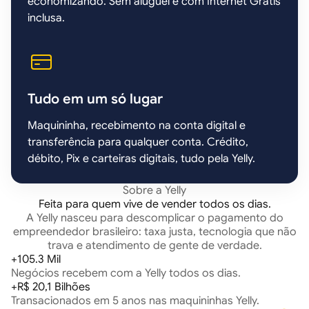
economizando. Sem aluguel e com Internet Grátis
inclusa.
Tudo em um só lugar
Maquininha, recebimento na conta digital e
transferência para qualquer conta. Crédito,
débito, Pix e carteiras digitais, tudo pela Yelly.
Sobre a Yelly
Feita para quem vive de vender todos os dias.
A Yelly nasceu para descomplicar o pagamento do
empreendedor brasileiro: taxa justa, tecnologia que não
trava e atendimento de gente de verdade.
+105.3 Mil
Negócios recebem com a Yelly todos os dias.
+R$ 20,1 Bilhões
Transacionados em 5 anos nas maquininhas Yelly.