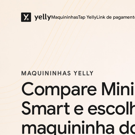
Maquininhas
Tap Yelly
Link de pagament
MAQUININHAS YELLY
Compare Mini,
Smart e escol
maquininha do