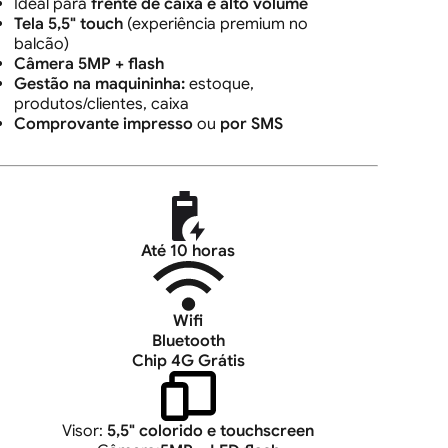
Ideal para
frente de caixa e alto volume
Tela 5,5" touch
(experiência premium no
balcão)
Câmera 5MP + flash
Gestão na maquininha:
estoque,
produtos/clientes, caixa
Comprovante impresso
ou
por SMS
Até 10 horas
Wifi
Bluetooth
Chip 4G Grátis
Visor:
5,5" colorido e touchscreen