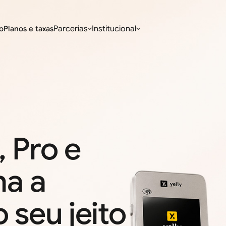
Parcerias
Institucional
o
Planos e taxas
 Pro e
ha a
 seu jeito