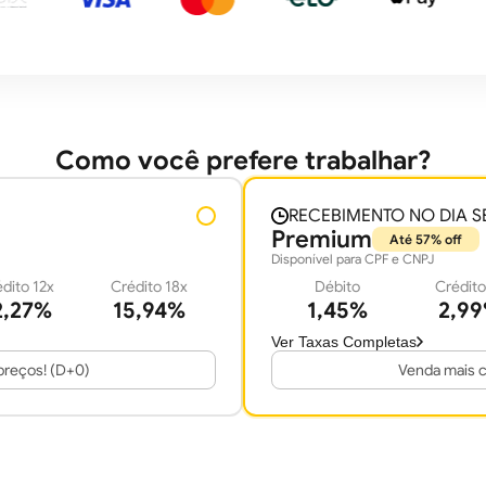
Como você prefere trabalhar?
RECEBIMENTO NO DIA S
Premium
Até 57% off
Disponível para CPF e CNPJ
dito 12x
Crédito 18x
Débito
Crédito
2,27%
15,94%
1,45%
2,9
Ver Taxas Completas
reços! (D+0)
Venda mais c